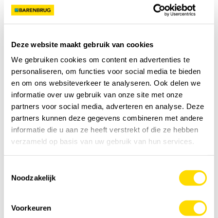
Je hebt nodig
0
kg
Voeg toe aan kruiwagen
Deze website maakt gebruik van cookies
We gebruiken cookies om content en advertenties te
Specificatie
personaliseren, om functies voor social media te bieden
en om ons websiteverkeer te analyseren. Ook delen we
informatie over uw gebruik van onze site met onze
Details
partners voor social media, adverteren en analyse. Deze
partners kunnen deze gegevens combineren met andere
Feedback
informatie die u aan ze heeft verstrekt of die ze hebben
verzameld op basis van uw gebruik van hun services.
Video
Toestemmingsselectie
Noodzakelijk
Voorkeuren
YOUTUBE