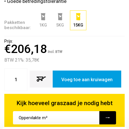
• Goede betredingstolerantie
Pakketten
1KG
5KG
15KG
beschikbaar:
Prijs:
€206,18
Incl. BTW
BTW 21%: 35,78
€
Voeg toe aan kruiwagen
Kijk hoeveel graszaad je nodig hebt