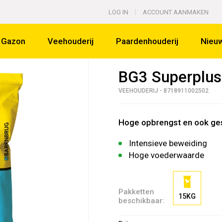
|
us
LOG IN
ACCOUNT AANMAKEN
Gazon
Veehouderij
Paardenhouderij
Nieu
BG3 Superplus
VEEHOUDERIJ - 8718911002502
Hoge opbrengst en ook ges
Intensieve beweiding
Hoge voederwaarde
Pakketten
15KG
beschikbaar: