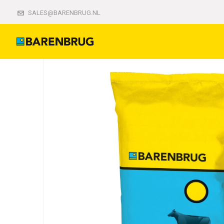
Home
Veehouderij
Veehouderij
BG3 Superpl
SALES@BARENBRUG.NL