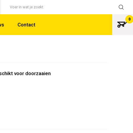
Terug
0
ws
Contact
chikt voor doorzaaien