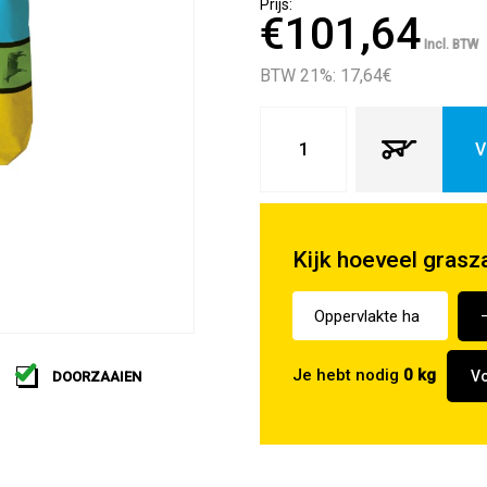
Prijs:
€101,64
Incl. BTW
BTW 21%: 17,64
€
V
Kijk hoeveel grasz
Je hebt nodig
0
kg
Vo
DOORZAAIEN