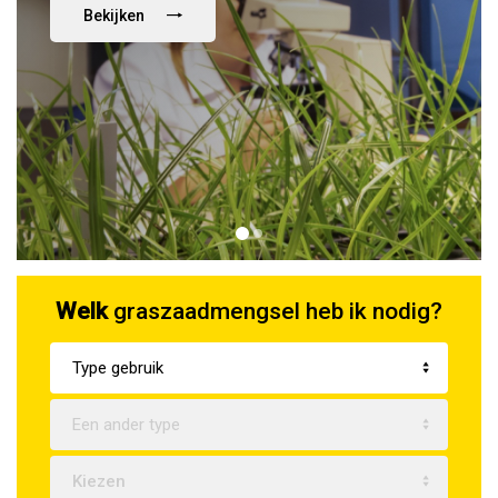
Bekijken
Welk
graszaadmengsel heb ik nodig?
Type gebruik
Een ander type
Kiezen