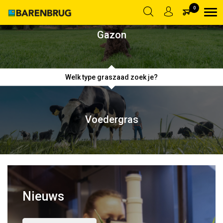
|
LOG IN
ACCOUNT AANMAKEN
SALES@BARENBRUG.NL
0
Gazon
Welk type graszaad zoek je?
Voedergras
Nieuws