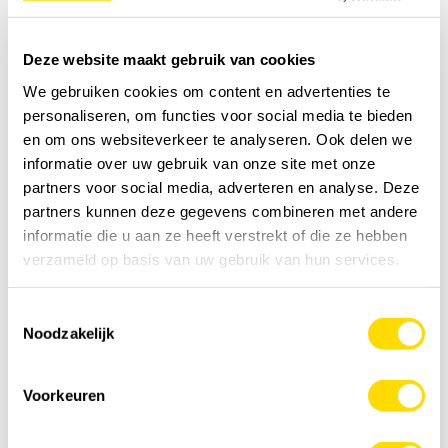
Pakketten
0,5 KG
10KG
beschikbaar:
Deze website maakt gebruik van cookies
We gebruiken cookies om content en advertenties te
Prijs:
€212,20
personaliseren, om functies voor social media te bieden
Incl. BTW
en om ons websiteverkeer te analyseren. Ook delen we
BTW 21%: 36,83
€
informatie over uw gebruik van onze site met onze
partners voor social media, adverteren en analyse. Deze
partners kunnen deze gegevens combineren met andere
Voeg toe aan kruiwagen
informatie die u aan ze heeft verstrekt of die ze hebben
verzameld op basis van uw gebruik van hun services.
Kijk hoeveel graszaad je nodig hebt
Toestemmingsselectie
Noodzakelijk
Voorkeuren
Je hebt nodig
0
kg
Voeg toe aan kruiwagen