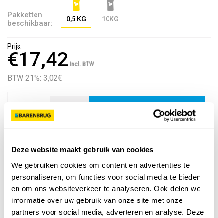
Pakketten
0,5 KG
10KG
beschikbaar:
Prijs:
€17,42
Incl. BTW
BTW 21%: 3,02
€
Voeg toe aan kruiwagen
Kijk hoeveel graszaad je nodig hebt
Deze website maakt gebruik van cookies
We gebruiken cookies om content en advertenties te
personaliseren, om functies voor social media te bieden
en om ons websiteverkeer te analyseren. Ook delen we
informatie over uw gebruik van onze site met onze
Je hebt nodig
0
kg
Voeg toe aan kruiwagen
partners voor social media, adverteren en analyse. Deze