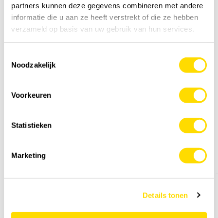
partners kunnen deze gegevens combineren met andere
informatie die u aan ze heeft verstrekt of die ze hebben
verzameld op basis van uw gebruik van hun services.
Specificatie
Toestemmingsselectie
Noodzakelijk
Details
Voorkeuren
Feedback
Statistieken
Anderen kochten ook
Marketing
Details tonen