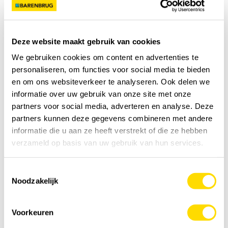
Je hebt nodig
0
kg
Voeg toe aan kruiwagen
Deze website maakt gebruik van cookies
We gebruiken cookies om content en advertenties te
Specificatie
personaliseren, om functies voor social media te bieden
en om ons websiteverkeer te analyseren. Ook delen we
Details
informatie over uw gebruik van onze site met onze
partners voor social media, adverteren en analyse. Deze
partners kunnen deze gegevens combineren met andere
Feedback
informatie die u aan ze heeft verstrekt of die ze hebben
verzameld op basis van uw gebruik van hun services.
Video
Toestemmingsselectie
Noodzakelijk
YOUTUBE
Voorkeuren