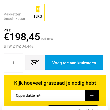
Pakketten
15KG
beschikbaar:
Prijs:
€198,45
Incl. BTW
BTW 21%: 34,44
€
Voeg toe aan kruiwagen
Kijk hoeveel graszaad je nodig hebt