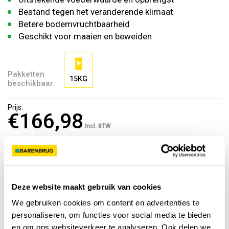
Bestand tegen het veranderende klimaat
Betere bodemvruchtbaarheid
Geschikt voor maaien en beweiden
Pakketten
15KG
beschikbaar:
Prijs:
€166,98
Incl. BTW
BTW 21%: 28,98
€
Voeg toe aan kruiwagen
Deze website maakt gebruik van cookies
We gebruiken cookies om content en advertenties te
personaliseren, om functies voor social media te bieden
Kijk hoeveel graszaad je nodig hebt
en om ons websiteverkeer te analyseren. Ook delen we