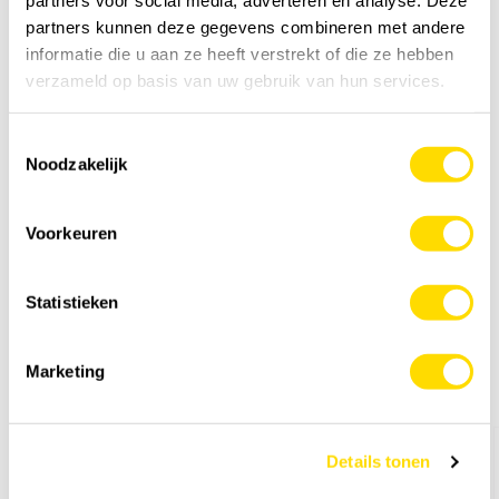
partners voor social media, adverteren en analyse. Deze
Je hebt nodig
0
kg
Voeg toe aan kruiwagen
partners kunnen deze gegevens combineren met andere
informatie die u aan ze heeft verstrekt of die ze hebben
verzameld op basis van uw gebruik van hun services.
Specificatie
Toestemmingsselectie
Noodzakelijk
Details
Voorkeuren
Feedback
Statistieken
Anderen kochten ook
Marketing
Details tonen