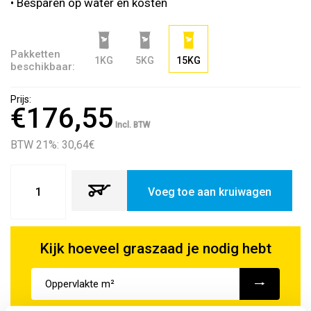
• Besparen op water en kosten
Pakketten
1KG
5KG
15KG
beschikbaar:
Prijs:
€176,55
Incl. BTW
BTW 21%: 30,64
€
Voeg toe aan kruiwagen
Kijk hoeveel graszaad je nodig hebt