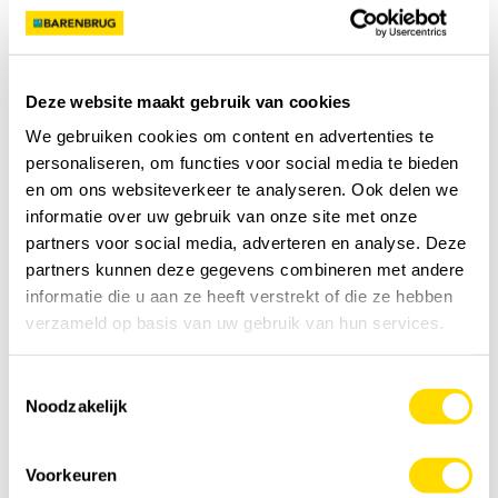
Je hebt nodig
0
kg
Voeg toe aan kruiwagen
Deze website maakt gebruik van cookies
We gebruiken cookies om content en advertenties te
Specificatie
personaliseren, om functies voor social media te bieden
en om ons websiteverkeer te analyseren. Ook delen we
informatie over uw gebruik van onze site met onze
Details
partners voor social media, adverteren en analyse. Deze
partners kunnen deze gegevens combineren met andere
Feedback
informatie die u aan ze heeft verstrekt of die ze hebben
verzameld op basis van uw gebruik van hun services.
Video
Toestemmingsselectie
Noodzakelijk
Voorkeuren
YOUTUBE