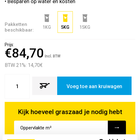
• Besparen op water en kosten
Pakketten
1KG
5KG
15KG
beschikbaar:
Prijs:
€84,70
Incl. BTW
BTW 21%: 14,70
€
Voeg toe aan kruiwagen
Kijk hoeveel graszaad je nodig hebt