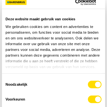
Je hebt nodig
0
kg
Voeg toe aan kruiwagen
Deze website maakt gebruik van cookies
We gebruiken cookies om content en advertenties te
personaliseren, om functies voor social media te bieden
Specificatie
en om ons websiteverkeer te analyseren. Ook delen we
informatie over uw gebruik van onze site met onze
Details
partners voor social media, adverteren en analyse. Deze
partners kunnen deze gegevens combineren met andere
informatie die u aan ze heeft verstrekt of die ze hebben
Feedback
verzameld op basis van uw gebruik van hun services.
Video
Toestemmingsselectie
Noodzakelijk
Voorkeuren
YOUTUBE