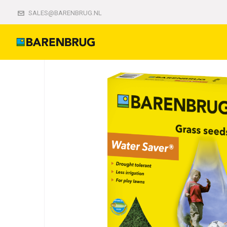
Home
Gazon
Gazon
Water Saver
SALES@BARENBRUG.NL