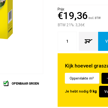
Prijs:
€19,36
Incl. BTW
BTW 21%: 3,36
€
V
Kijk hoeveel grasz
OPENBAAR GROEN
Je hebt nodig
0
kg
Vo