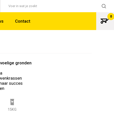
Terug
0
ws
Contact
voelige gronden
la
tzwenkrassen
 naar succes
ten
15KG