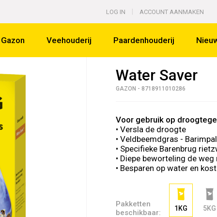
|
LOG IN
ACCOUNT AANMAKEN
Gazon
Veehouderij
Paardenhouderij
Nieu
Water Saver
GAZON - 8718911010286
Voor gebruik op droogtege
• Versla de droogte
• Veldbeemdgras - Barimpa
• Specifieke Barenbrug rie
• Diepe beworteling de weg
• Besparen op water en kos
Pakketten
1KG
5KG
beschikbaar: