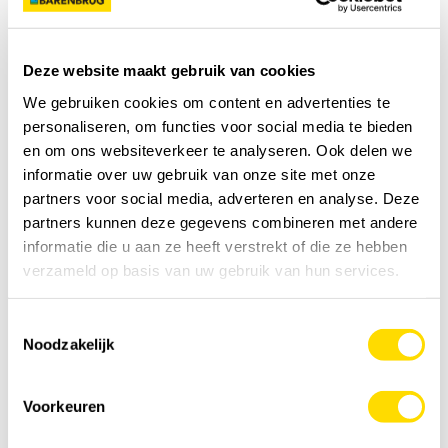
Pakketten
0,5 KG
5KG
beschikbaar:
Deze website maakt gebruik van cookies
We gebruiken cookies om content en advertenties te
Prijs:
personaliseren, om functies voor social media te bieden
€149,56
en om ons websiteverkeer te analyseren. Ook delen we
Incl. BTW
informatie over uw gebruik van onze site met onze
BTW 21%: 25,96
€
partners voor social media, adverteren en analyse. Deze
partners kunnen deze gegevens combineren met andere
informatie die u aan ze heeft verstrekt of die ze hebben
Voeg toe aan kruiwagen
verzameld op basis van uw gebruik van hun services.
Toestemmingsselectie
Kijk hoeveel graszaad je nodig hebt
Noodzakelijk
Voorkeuren
Je hebt nodig
0
kg
Voeg toe aan kruiwagen