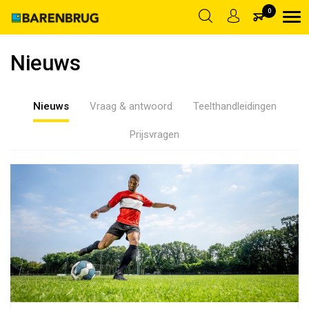
|
LOG IN
ACCOUNT AANMAKEN
SALES@BARENBRUG.NL
0
Nieuws
Terug
Nieuws
Nieuws
Vraag & antwoord
Teelthandleidingen
Prijsvragen