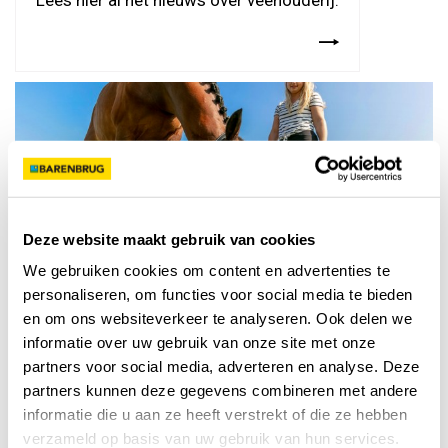
Lees hier al het nieuws over veehouderij.
Deze website maakt gebruik van cookies
We gebruiken cookies om content en advertenties te
personaliseren, om functies voor social media te bieden
Paardenhouderij
en om ons websiteverkeer te analyseren. Ook delen we
informatie over uw gebruik van onze site met onze
Lees hier al het nieuws over paardenhouderij.
partners voor social media, adverteren en analyse. Deze
partners kunnen deze gegevens combineren met andere
informatie die u aan ze heeft verstrekt of die ze hebben
verzameld op basis van uw gebruik van hun services.