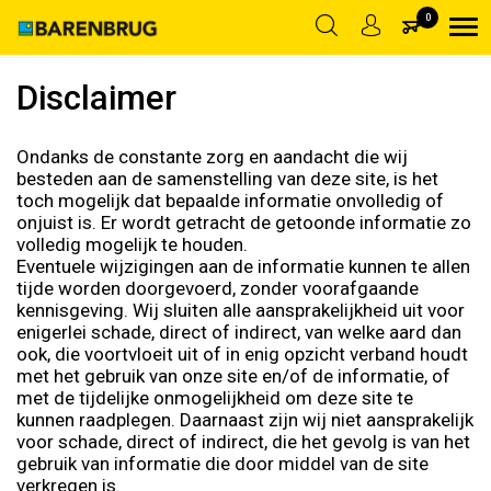
|
LOG IN
ACCOUNT AANMAKEN
SALES@BARENBRUG.NL
0
Disclaimer
Terug
Disclaimer
Ondanks de constante zorg en aandacht die wij
besteden aan de samenstelling van deze site, is het
toch mogelijk dat bepaalde informatie onvolledig of
onjuist is. Er wordt getracht de getoonde informatie zo
volledig mogelijk te houden.
Eventuele wijzigingen aan de informatie kunnen te allen
tijde worden doorgevoerd, zonder voorafgaande
kennisgeving. Wij sluiten alle aansprakelijkheid uit voor
enigerlei schade, direct of indirect, van welke aard dan
ook, die voortvloeit uit of in enig opzicht verband houdt
met het gebruik van onze site en/of de informatie, of
met de tijdelijke onmogelijkheid om deze site te
kunnen raadplegen. Daarnaast zijn wij niet aansprakelijk
voor schade, direct of indirect, die het gevolg is van het
gebruik van informatie die door middel van de site
verkregen is.