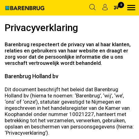
|
LOG IN
ACCOUNT AANMAKEN
SALES@BARENBRUG.NL
0
Privacyverklaring
Terug
Privacyverklaring
Barenbrug respecteert de privacy van al haar klanten,
relaties en gebruikers van haar website en draagt er
zorg voor dat de persoonlijke informatie die u ons
verschaft vertrouwelijk wordt behandeld.
Barenbrug Holland bv
Dit document beschrijft het beleid dat Barenbrug
Holland bv (hierna te noemen: ‘Barenbrug’, ‘wij’, ‘we’,
‘ons’ of ‘onze’), statutair gevestigd te Nijmegen en
ingeschreven in het handelsregister van de Kamer van
Koophandel onder nummer 10021227, hanteert met
betrekking tot het verzamelen, verwerken, gebruiken,
opslaan en beschermen van persoonsgegevens (hierna:
‘Privacyverklaring’).