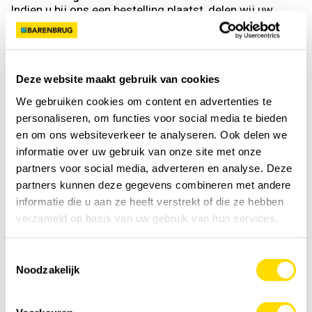
Indien u bij ons een bestelling plaatst, delen wij uw
persoonsgegevens met de uitvoerende dealer. Ten
behoeve van het uitvoeren van overige specialistische
werkzaamheden, kan het voorkomen dat wij uw
persoonsgegevens met derden delen. Denk hierbij
bijvoorbeeld aan de afhandeling van verzendingen per
Deze website maakt gebruik van cookies
post. Wij verplichten deze derden om uiterst zorgvuldig
We gebruiken cookies om content en advertenties te
met uw persoonsgegevens om te gaan en wij beperken
personaliseren, om functies voor social media te bieden
dit delen tot een absoluut minimum.
en om ons websiteverkeer te analyseren. Ook delen we
Daarnaast kan Barenbrug uw gegevens verstrekken aan
informatie over uw gebruik van onze site met onze
derden indien zij daartoe op grond van de geldende
partners voor social media, adverteren en analyse. Deze
wet- en/of regelgeving, een gerechtelijk bevel of een
partners kunnen deze gegevens combineren met andere
rechtelijk vonnis is gerechtigd of wordt verplicht, dan
informatie die u aan ze heeft verstrekt of die ze hebben
wel daartoe toestemming van u heeft gekregen.
verzameld op basis van uw gebruik van hun services.
Doorgifte naar andere landen
Uw persoonsgegevens zullen niet worden doorgegeven
Toestemmingsselectie
naar landen buiten de EER.
Noodzakelijk
Hoe lang bewaren wij persoonsgegevens?
Wij bewaren uw persoonsgegevens niet langer dan