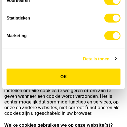
Voorkeuren
nodig is voor het doel waarvoor wij ze hebben
verzameld of verwerkt. Uw persoonsgegevens zullen
niet langer worden bewaard dan noodzakelijk is ter
Statistieken
voldoening aan een wettelijke bewaarplicht van
Barenbrug.
Marketing
Cookies
Cookies zijn kleine informatiebestanden die bij een
bezoek aan de website worden opgeslagen op het
Details tonen
apparaat waarmee je onze website bezoekt, zoals een
computer, tablet, smartphone of smartwatch.
OK
De meeste internet browsers zijn standaard ingesteld
om cookies te accepteren, maar u kunt uw browser
instellen om alle cookies te weigeren of om aan te
geven wanneer een cookie wordt verzonden. Het is
echter mogelijk dat sommige functies en services, op
onze en andere websites, niet correct functioneren als
cookies zijn uitgeschakeld in uw browser.
Welke cookies gebruiken we op onze website(s)?